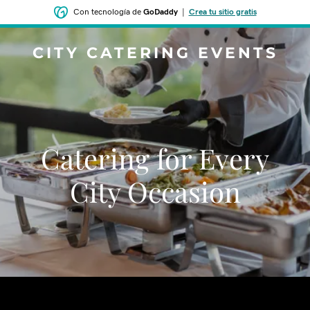
Con tecnología de
GoDaddy
|
Crea tu sitio gratis
CITY CATERING EVENTS
Catering for Every
City Occasion